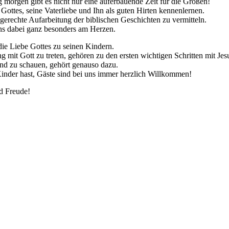
morgen gibt es nicht nur eine auferbauende Zeit für die Großen!
ttes, seine Vaterliebe und Ihn als guten Hirten kennenlernen.
erechte Aufarbeitung der biblischen Geschichten zu vermitteln.
uns dabei ganz besonders am Herzen.
die Liebe Gottes zu seinen Kindern.
g mit Gott zu treten, gehören zu den ersten wichtigen Schritten mit Jes
nd zu schauen, gehört genauso dazu.
inder hast, Gäste sind bei uns immer herzlich Willkommen!
nd Freude!